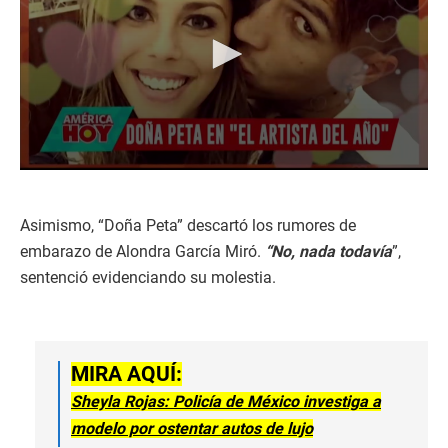
0
s
e
c
Asimismo, “Doña Peta” descartó los rumores de
o
embarazo de Alondra García Miró.
“No, nada todavía
”,
n
d
sentenció evidenciando su molestia.
s
o
f
2
m
i
MIRA AQUÍ:
n
u
Sheyla Rojas: Policía de México investiga a
t
modelo por ostentar autos de lujo
e