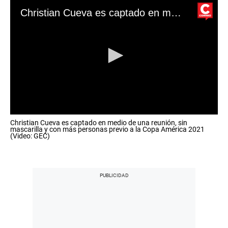
Christian Cueva es captado en medio de una reunión, sin mascarilla y con más personas previo a la Copa América 2021 (Video: GEC)
0
Christian Cueva es captado en medio de una reunión, sin
s
mascarilla y con más personas previo a la Copa América 2021
e
(Video: GEC)
c
o
n
d
s
o
f
0
s
e
c