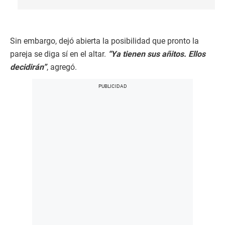
s
,
5
2
s
e
Sin embargo, dejó abierta la posibilidad que pronto la
c
pareja se diga sí en el altar.
“Ya tienen sus añitos. Ellos
o
n
decidirán”
, agregó.
d
s