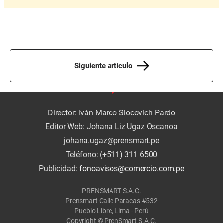
Siguiente artículo
Director: Iván Marco Slocovich Pardo
Editor Web: Johana Liz Ugaz Oscanoa
johana.ugaz@prensmart.pe
Teléfono: (+511) 311 6500
Publicidad:
fonoavisos@comercio.com.pe
PRENSMART S.A.C.
Prensmart Calle Paracas #532
Pueblo Libre, Lima - Perú
Copyright © PrenSmart S.A.C.