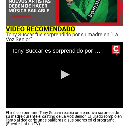
VIDEO RECOMENDADO
Tony Succar fue sorprendido por su madre en “La
Voz Senior”
Tony Succar es sorprendido por su madre en casting de “La Voz Senior”
0
El músico peruano Tony Succar recibió una emotiva sorpresa de
s
su madre durante el casting de La Voz Senior. El jurado rompió en
e
llanto al dedicarle unas palabras a sus padres en el programa.
c
(Fuente: Latina TV)
o