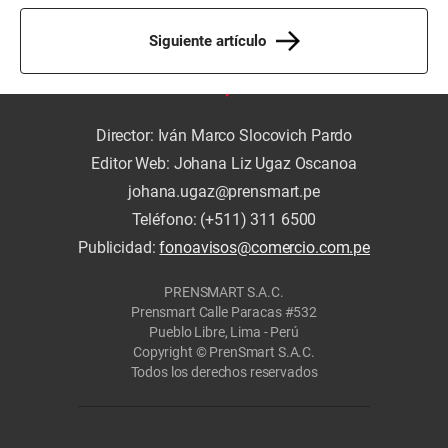
Siguiente artículo
Director: Iván Marco Slocovich Pardo
Editor Web: Johana Liz Ugaz Oscanoa
johana.ugaz@prensmart.pe
Teléfono: (+511) 311 6500
Publicidad:
fonoavisos@comercio.com.pe
PRENSMART S.A.C.
Prensmart Calle Paracas #532
Pueblo Libre, Lima - Perú
Copyright © PrenSmart S.A.C.
Todos los derechos reservados