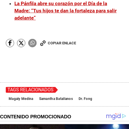
La Pánfila abre su corazón por el Día de la
s
Madre: “Tus hijos te dan la fortaleza para salir
adelante”
COPIAR ENLACE
TAGS RELACIONADOS
Magaly Medina
Samantha Batallanos
Dr. Fong