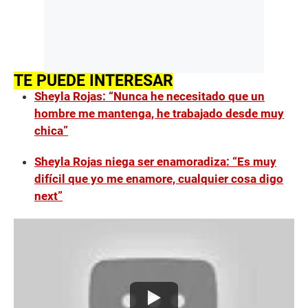
TE PUEDE INTERESAR
Sheyla Rojas: “Nunca he necesitado que un
hombre me mantenga, he trabajado desde muy
chica”
Sheyla Rojas niega ser enamoradiza: “Es muy
difícil que yo me enamore, cualquier cosa digo
next”