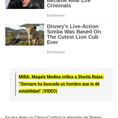
MIRA: Magaly Medina critica a Sheyla Rojas:
“Siempre ha buscado un hombre que le dé
estabilidad” (VIDEO)
En esa línea, la “Urraca” criticó la decisión de Sheyla