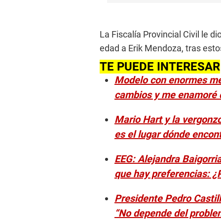
m
e
9
0
La Fiscalía Provincial Civil le 
%
edad a Erik Mendoza, tras esto
TE PUEDE INTERESAR
Modelo con enormes meji
cambios y me enamoré d
Mario Hart y la vergonz
es el lugar dónde encon
EEG: Alejandra Baigorria
que hay preferencias: ¿P
Presidente Pedro Castil
“No depende del problem