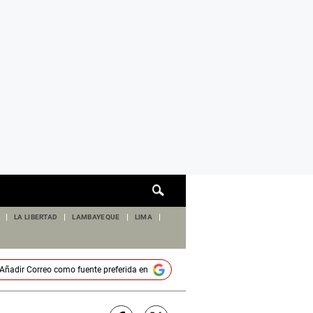
Cuadro
de
búsqueda
LA LIBERTAD
LAMBAYEQUE
LIMA
Añadir
Correo
como fuente preferida en