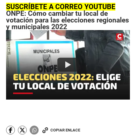
e
SUSCRÍBETE A CORREO YOUTUBE
c
o
ONPE: Cómo cambiar tu local de
n
votación para las elecciones regionales
d
s
y municipales 2022
o
f
1
m
i
n
u
t
e
,
3
8
s
e
c
o
n
d
s
COPIAR ENLACE