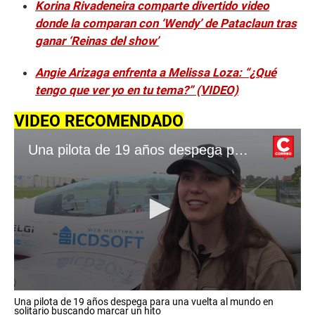
Korina Rivadeneira comparte divertido video
donde la comparan con ‘Wendy’ de Pataclaun tras
ganar ‘Reinas del show’
Angie Arizaga enfrenta a Melissa Loza: “¿Qué
tengo que ver yo en tu tema?” (VIDEO)
VIDEO RECOMENDADO
Una pilota de 19 años despega para una vuelta al mundo en solitario buscando marcar un hito
0
Una pilota de 19 años despega para una vuelta al mundo en
s
solitario buscando marcar un hito