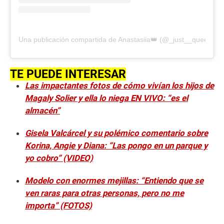
Una publicación compartida de Anastasiia👑 (@_just__queen_)
TE PUEDE INTERESAR
Las impactantes fotos de cómo vivían los hijos de
Magaly Solier y ella lo niega EN VIVO: “es el
almacén”
Gisela Valcárcel y su polémico comentario sobre
Korina, Angie y Diana: “Las pongo en un parque y
yo cobro” (VIDEO)
Modelo con enormes mejillas: “Entiendo que se
ven raras para otras personas, pero no me
importa” (FOTOS)