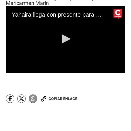
Maricarmen Marín
Yahaira llega con presente para Maricarmen
0
s
e
c
o
n
COPIAR ENLACE
d
s
o
f
0
s