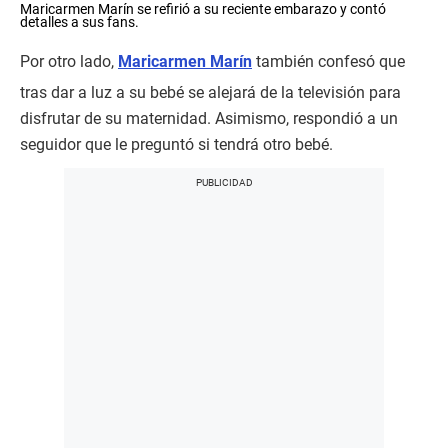
Maricarmen Marín se refirió a su reciente embarazo y contó
s
detalles a sus fans.
e
c
Por otro lado,
Maricarmen Marín
también confesó que
o
n
tras dar a luz a su bebé se alejará de la televisión para
d
s
disfrutar de su maternidad. Asimismo, respondió a un
o
f
seguidor que le preguntó si tendrá otro bebé.
0
s
e
c
o
n
d
s