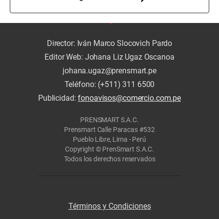
Director: Iván Marco Slocovich Pardo
Editor Web: Johana Liz Ugaz Oscanoa
johana.ugaz@prensmart.pe
Teléfono: (+511) 311 6500
Publicidad:
fonoavisos@comercio.com.pe
PRENSMART S.A.C.
Prensmart Calle Paracas #532
Pueblo Libre, Lima - Perú
Copyright © PrenSmart S.A.C.
Todos los derechos reservados
Términos y Condiciones