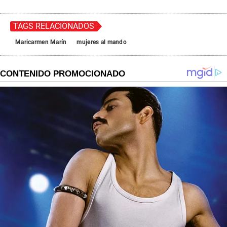
e
c
o
n
TAGS RELACIONADOS
d
s
Maricarmen Marín
mujeres al mando