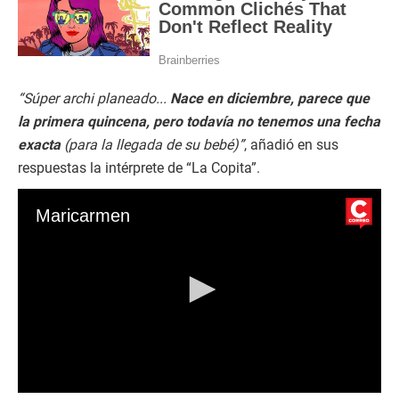
“Súper archi planeado...
Nace en diciembre, parece que
la primera quincena, pero todavía no tenemos una fecha
exacta
(para la llegada de su bebé)”
, añadió en sus
respuestas la intérprete de “La Copita”.
Maricarmen
0