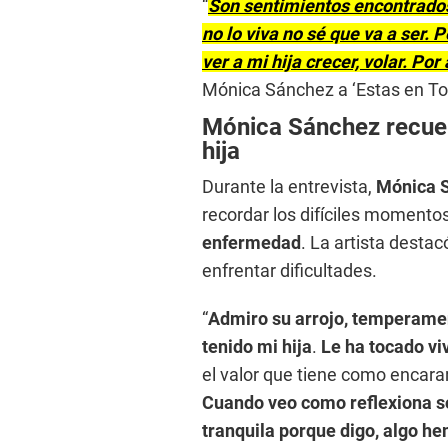
“
Son sentimientos encontrados,
no lo viva no sé que va a ser.
ver a mi hija crecer, volar. Por
Mónica Sánchez a ‘Estas en To
Mónica Sánchez recuer
hija
Durante la entrevista,
Mónica 
recordar los difíciles momentos
enfermedad
. La artista destac
enfrentar dificultades.
“
Admiro su arrojo, temperamen
tenido mi hija
.
Le ha tocado viv
el valor que tiene como encarar
Cuando veo como reflexiona s
tranquila porque digo, algo h