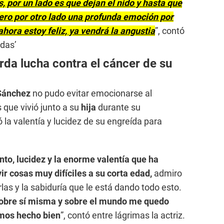
 por un lado es que dejan el nido y hasta que
 Pero por otro lado una profunda emoción por
 ahora estoy feliz, ya vendrá la angustia
”, contó
das’
da lucha contra el cáncer de su
Sánchez
no pudo evitar emocionarse al
 que vivió junto a su
hija
durante su
ó la valentía y lucidez de su engreída para
to, lucidez y la enorme valentía que ha
ir cosas muy difíciles a su corta edad,
admiro
las y la sabiduría que le está dando todo esto.
obre sí misma y sobre el mundo me quedo
emos hecho bien
”, contó entre lágrimas la actriz.