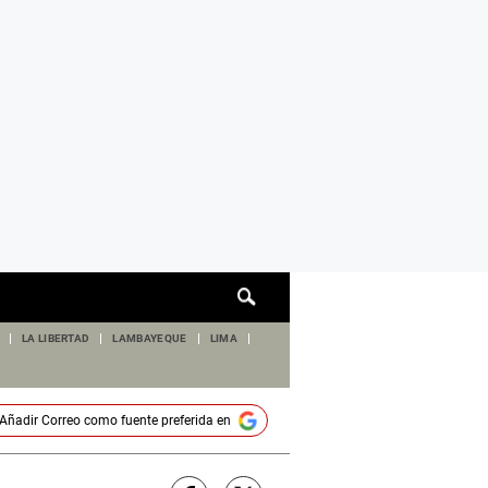
Cuadro
de
búsqueda
LA LIBERTAD
LAMBAYEQUE
LIMA
Añadir
Correo
como fuente preferida en