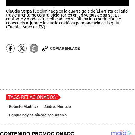
0
Claudia Serpa fue eliminada en la cuarta gala de 'El artista del año'
s
tras enfrentarse contra Cielo Torres en un versus de salsa. La
e
cantante y modelo fue criticada en su última interpretación no
c
convenció al jurado lo que le costó su permanencia en la gala.
(Fuente: América TV)
o
n
d
s
o
COPIAR ENLACE
f
0
s
e
c
o
n
d
s
TAGS RELACIONADOS
Roberto Martínez
Andrés Hurtado
Porque hoy es sábado con Andrés