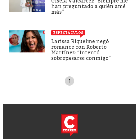
Gisela Valcárcel: “Siempre me
han preguntado a quién amé
más”
ESPECTÁCULOS
Larissa Riquelme negó
romance con Roberto
Martínez: “Intentó
sobrepasarse conmigo”
1