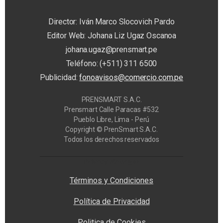
Director: Iván Marco Slocovich Pardo
Editor Web: Johana Liz Ugaz Oscanoa
johana.ugaz@prensmart.pe
Teléfono: (+511) 311 6500
Publicidad:
fonoavisos@comercio.com.pe
PRENSMART S.A.C.
Prensmart Calle Paracas #532
Pueblo Libre, Lima - Perú
Copyright © PrenSmart S.A.C.
Todos los derechos reservados
Privacy Manager
Términos y Condiciones
Política de Privacidad
Politica de Cookies