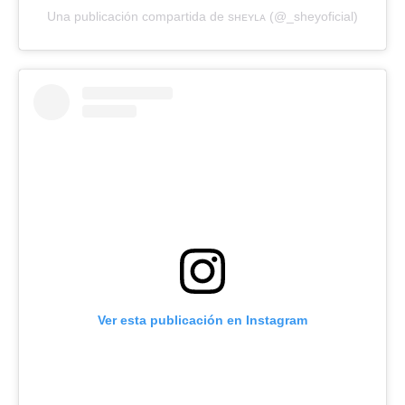
Una publicación compartida de sʜᴇʏʟᴀ (@_sheyoficial)
Ver esta publicación en Instagram