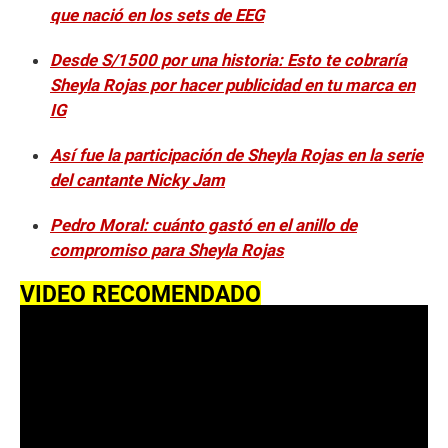
que nació en los sets de EEG
Desde S/1500 por una historia: Esto te cobraría
Sheyla Rojas por hacer publicidad en tu marca en
IG
Así fue la participación de Sheyla Rojas en la serie
del cantante Nicky Jam
Pedro Moral: cuánto gastó en el anillo de
compromiso para Sheyla Rojas
VIDEO RECOMENDADO