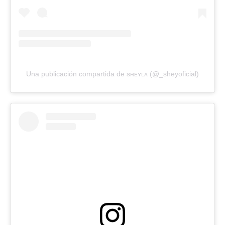
Una publicación compartida de sʜᴇʏʟᴀ (@_sheyoficial)