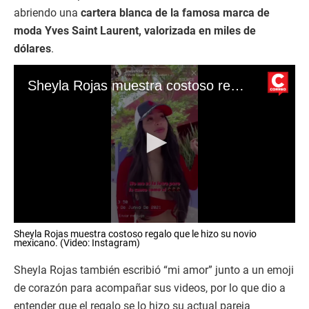
abriendo una
cartera blanca de la famosa marca de
moda Yves Saint Laurent, valorizada en miles de
dólares
.
Sheyla Rojas muestra costoso regalo que le hizo su novio
0
Sheyla Rojas muestra costoso regalo que le hizo su novio
s
mexicano. (Video: Instagram)
e
c
Sheyla Rojas también escribió “mi amor” junto a un emoji
o
n
de corazón para acompañar sus videos, por lo que dio a
d
s
entender que el regalo se lo hizo su actual pareja