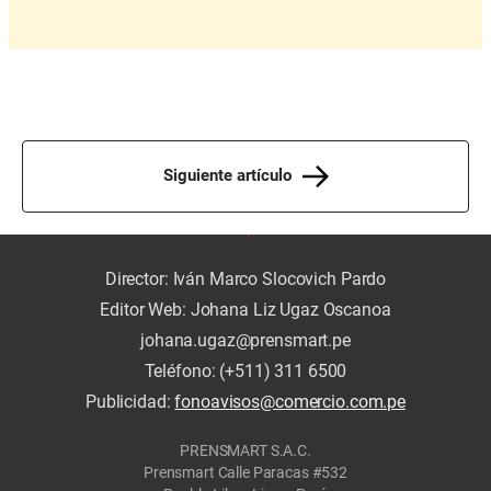
Siguiente artículo
Director: Iván Marco Slocovich Pardo
Editor Web: Johana Liz Ugaz Oscanoa
johana.ugaz@prensmart.pe
Teléfono: (+511) 311 6500
Publicidad:
fonoavisos@comercio.com.pe
PRENSMART S.A.C.
Prensmart Calle Paracas #532