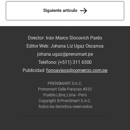
Siguiente artículo
Director: Iván Marco Slocovich Pardo
Editor Web: Johana Liz Ugaz Oscanoa
johana.ugaz@prensmart.pe
Teléfono: (+511) 311 6500
Publicidad:
fonoavisos@comercio.com.pe
PRENSMART S.A.C.
Prensmart Calle Paracas #532
Pueblo Libre, Lima - Perú
Copyright © PrenSmart S.A.C.
Todos los derechos reservados