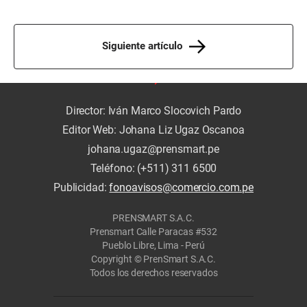
Siguiente artículo
Director: Iván Marco Slocovich Pardo
Editor Web: Johana Liz Ugaz Oscanoa
johana.ugaz@prensmart.pe
Teléfono: (+511) 311 6500
Publicidad:
fonoavisos@comercio.com.pe
PRENSMART S.A.C.
Prensmart Calle Paracas #532
Pueblo Libre, Lima - Perú
Copyright © PrenSmart S.A.C.
Todos los derechos reservados