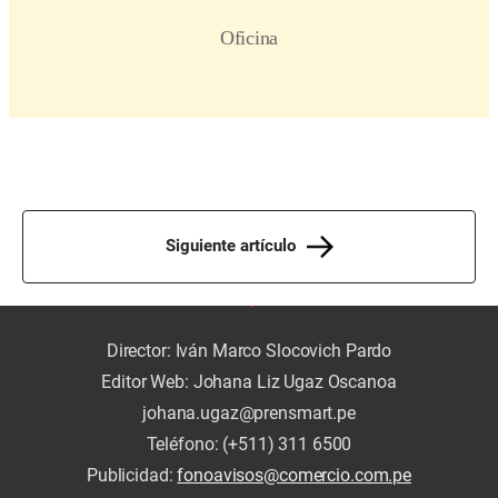
Siguiente artículo
Director: Iván Marco Slocovich Pardo
Editor Web: Johana Liz Ugaz Oscanoa
johana.ugaz@prensmart.pe
Teléfono: (+511) 311 6500
Publicidad:
fonoavisos@comercio.com.pe