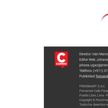
Director: Iván Marc
Editor Web: Johana
johana.ugaz@pren
Teléfono: (+511) 3
Publicidad:
fonoav
PRENSMART S.A.C.
Prensmart Calle Par
Pueblo Libre, Lima - 
Copyright © PrenSmar
Todos los derechos 