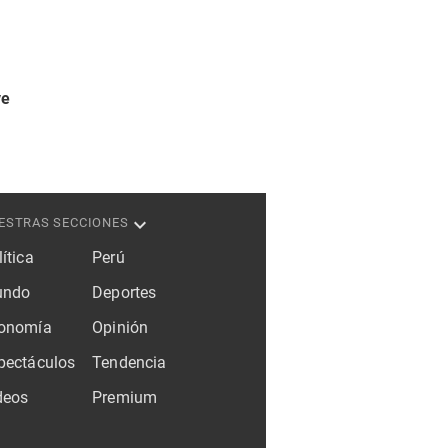
ve
ESTRAS SECCIONES
ítica
Perú
ndo
Deportes
onomía
Opinión
pectáculos
Tendencia
deos
Premium