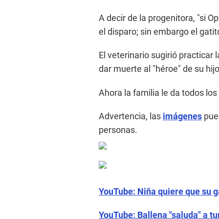
A decir de la progenitora, "si O
el disparo; sin embargo el gati
El veterinario sugirió practicar
dar muerte al "héroe" de su hijo
Ahora la familia le da todos lo
Advertencia, las
imágenes
pued
personas.
YouTube: Niña quiere que su g
YouTube: Ballena "saluda" a tu