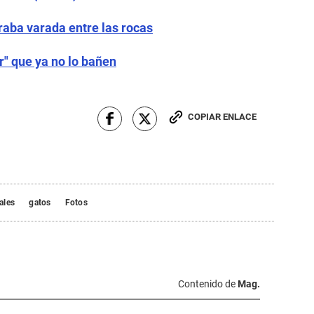
raba varada entre las rocas
r" que ya no lo bañen
COPIAR ENLACE
ales
gatos
Fotos
Contenido de
Mag.