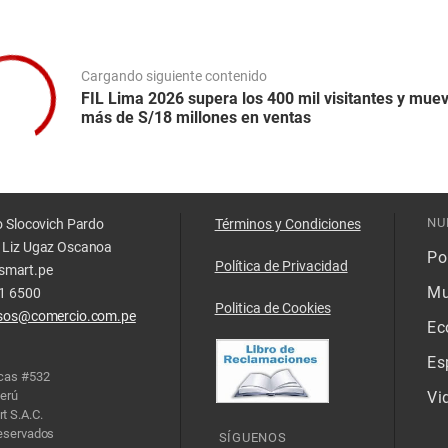
Cargando siguiente contenido
FIL Lima 2026 supera los 400 mil visitantes y mue
más de S/18 millones en ventas
NU
o Slocovich Pardo
Términos y Condiciones
 Liz Ugaz Oscanoa
Pol
Política de Privacidad
smart.pe
Mu
11 6500
Politica de Cookies
isos@comercio.com.pe
Ec
Es
acas #532
Perú
Vi
t S.A.C.
reservados
SÍGUENOS