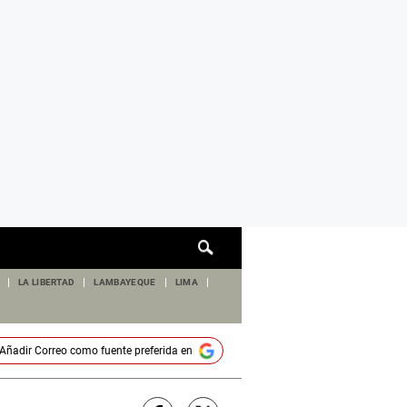
Cuadro
de
búsqueda
LA LIBERTAD
LAMBAYEQUE
LIMA
Añadir
Correo
como fuente preferida en