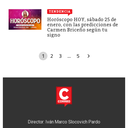
TENDENCIA
Horóscopo HOY, sábado 25 de
enero, con las predicciones de
Carmen Briceño según tu
signo
1
2
3
...
5
Director: Iván Marco Slocovich Pardo