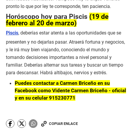
pronto lo que por ley te corresponde, ten paciencia.
Horóscopo hoy para Piscis
(19 de
febrero al 20 de marzo)
Piscis
, deberías estar atenta a las oportunidades que se
presenten y no dejarlas pasar. Atraerá fortuna y negocios,
y le irá muy bien viajando, conociendo el mundo y
tomando decisiones importantes a nivel personal y
familiar. Deberías alternar sus tareas y buscar un tiempo
para descansar. Habrá altibajos, nervios y estrés.
Puedes contactar a Carmen Briceño en su
Facebook como Vidente Carmen Briceño - oficial
y en su celular 915230771
COPIAR ENLACE