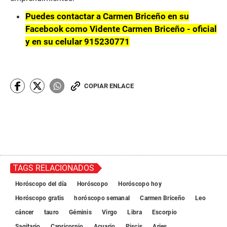
Puedes contactar a Carmen Briceño en su
Facebook como Vidente Carmen Briceño - oficial
y en su celular 915230771
COPIAR ENLACE
TAGS RELACIONADOS
Horóscopo del día
Horóscopo
Horóscopo hoy
Horóscopo gratis
horóscopo semanal
Carmen Briceño
Leo
cáncer
tauro
Géminis
Virgo
Libra
Escorpio
Sagitario
Capricornio
Acuario
Piscis
Aries