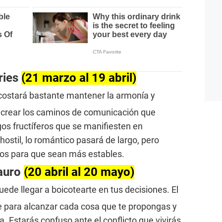
ries
(21 marzo al 19 abril)
e costará bastante mantener la armonía y
 a crear los caminos de comunicación que
os fructíferos que se manifiesten en
ostil, lo romántico pasará de largo, pero
los para que sean más estables.
auro
(20 abril al 20 mayo)
ede llegar a boicotearte en tus decisiones. El
lave para alcanzar cada cosa que te propongas y
 Estarás confuso ante el conflicto que vivirás