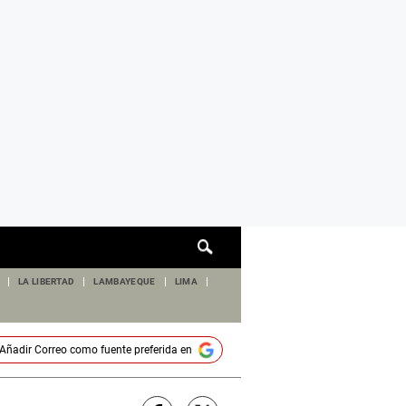
Cuadro
de
búsqueda
LA LIBERTAD
LAMBAYEQUE
LIMA
Añadir
Correo
como fuente preferida en