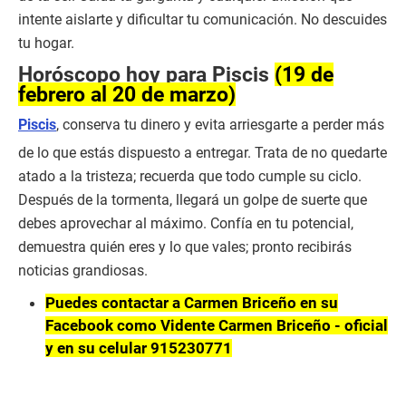
intente aislarte y dificultar tu comunicación. No descuides
tu hogar.
Horóscopo hoy para Piscis
(19 de
febrero al 20 de marzo)
Piscis
, conserva tu dinero y evita arriesgarte a perder más
de lo que estás dispuesto a entregar. Trata de no quedarte
atado a la tristeza; recuerda que todo cumple su ciclo.
Después de la tormenta, llegará un golpe de suerte que
debes aprovechar al máximo. Confía en tu potencial,
demuestra quién eres y lo que vales; pronto recibirás
noticias grandiosas.
Puedes contactar a Carmen Briceño en su
Facebook como Vidente Carmen Briceño - oficial
y en su celular 915230771