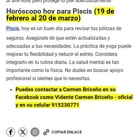
al aire libre, pero protege tu piel adecuadamente.
Horóscopo hoy para Piscis
(19 de
febrero al 20 de marzo)
Piscis
, hoy es un buen día para revisar tus pólizas de
seguros. Asegúrate de que estén actualizadas y
adecuadas a tus necesidades. La práctica de yoga puede
mejorar tu flexibilidad y reducir el estrés. Considera
integrarlo en tu rutina diaria. La salud mental es tan
importante como la física. No dudes en buscar apoyo
profesional si sientes que lo necesitas.
Puedes contactar a Carmen Briceño en su
Facebook como Vidente Carmen Briceño - oficial
y en su celular 915230771
COPIAR ENLACE