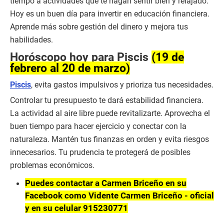
tiempo a actividades que te hagan sentir bien y relajado.
Hoy es un buen día para invertir en educación financiera.
Aprende más sobre gestión del dinero y mejora tus
habilidades.
Horóscopo hoy para Piscis
(19 de
febrero al 20 de marzo)
Piscis
, evita gastos impulsivos y prioriza tus necesidades.
Controlar tu presupuesto te dará estabilidad financiera.
La actividad al aire libre puede revitalizarte. Aprovecha el
buen tiempo para hacer ejercicio y conectar con la
naturaleza. Mantén tus finanzas en orden y evita riesgos
innecesarios. Tu prudencia te protegerá de posibles
problemas económicos.
Puedes contactar a Carmen Briceño en su
Facebook como Vidente Carmen Briceño - oficial
y en su celular 915230771