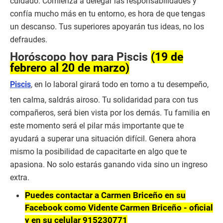
cuidado. Comienza a delegar las responsabilidades y
confía mucho más en tu entorno, es hora de que tengas
un descanso. Tus superiores apoyarán tus ideas, no los
defraudes.
Horóscopo hoy para Piscis
(19 de
febrero al 20 de marzo)
Piscis
, en lo laboral girará todo en torno a tu desempeño,
ten calma, saldrás airoso. Tu solidaridad para con tus
compañeros, será bien vista por los demás. Tu familia en
este momento será el pilar más importante que te
ayudará a superar una situación difícil. Genera ahora
mismo la posibilidad de capacitarte en algo que te
apasiona. No solo estarás ganando vida sino un ingreso
extra.
Puedes contactar a Carmen Briceño en su
Facebook como Vidente Carmen Briceño - oficial
y en su celular 915230771