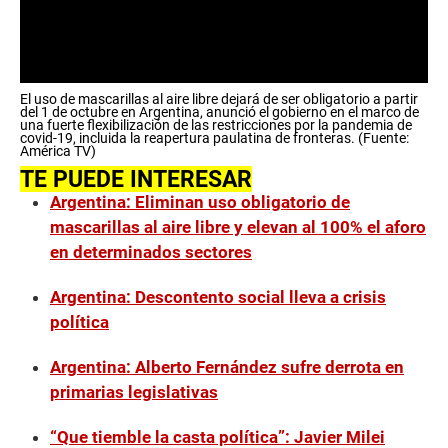
0
El uso de mascarillas al aire libre dejará de ser obligatorio a partir
s
del 1 de octubre en Argentina, anunció el gobierno en el marco de
e
una fuerte flexibilización de las restricciones por la pandemia de
c
covid-19, incluida la reapertura paulatina de fronteras. (Fuente:
América TV)
o
n
TE PUEDE INTERESAR
d
Argentina: Eliminan uso obligatorio de
s
o
mascarillas al aire libre y elevan al 100% el aforo
f
0
en determinados sectores
s
e
Argentina: Descontento social lleva a crisis
c
o
política
n
d
s
Argentina: Alberto Fernández sufre derrota en
primarias legislativas
“Que tiemble la casta política”: Javier Milei