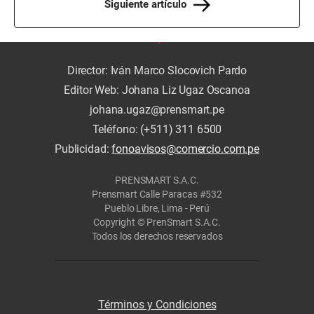
Siguiente artículo
Director: Iván Marco Slocovich Pardo
Editor Web: Johana Liz Ugaz Oscanoa
johana.ugaz@prensmart.pe
Teléfono: (+511) 311 6500
Publicidad:
fonoavisos@comercio.com.pe
PRENSMART S.A.C.
Prensmart Calle Paracas #532
Pueblo Libre, Lima - Perú
Copyright © PrenSmart S.A.C.
Todos los derechos reservados
Términos y Condiciones