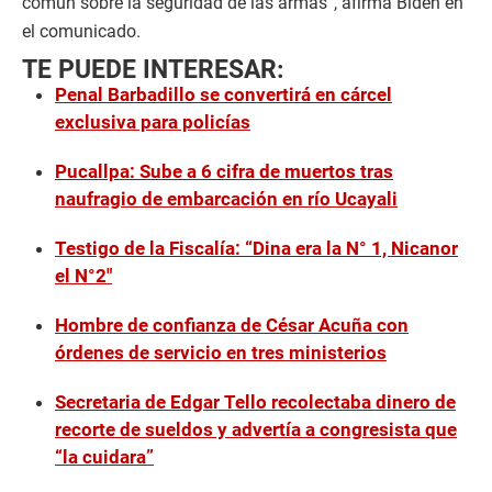
común sobre la seguridad de las armas”, afirma Biden en
el comunicado.
TE PUEDE INTERESAR:
Penal Barbadillo se convertirá en cárcel
exclusiva para policías
Pucallpa: Sube a 6 cifra de muertos tras
naufragio de embarcación en río Ucayali
Testigo de la Fiscalía: “Dina era la N° 1, Nicanor
el N°2″
Hombre de confianza de César Acuña con
órdenes de servicio en tres ministerios
Secretaria de Edgar Tello recolectaba dinero de
recorte de sueldos y advertía a congresista que
“la cuidara”