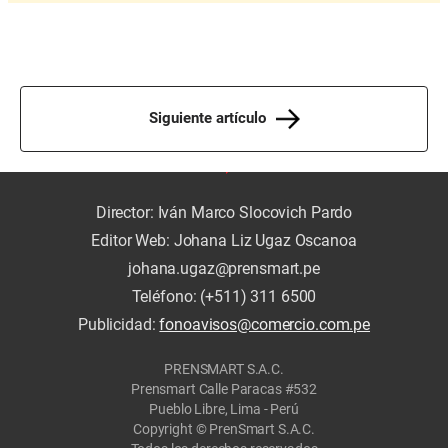
Siguiente artículo
Director: Iván Marco Slocovich Pardo
Editor Web: Johana Liz Ugaz Oscanoa
johana.ugaz@prensmart.pe
Teléfono: (+511) 311 6500
Publicidad:
fonoavisos@comercio.com.pe
PRENSMART S.A.C.
Prensmart Calle Paracas #532
Pueblo Libre, Lima - Perú
Copyright © PrenSmart S.A.C.