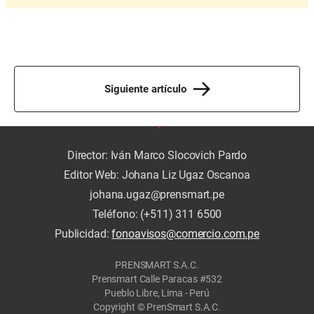
Siguiente artículo
Director: Iván Marco Slocovich Pardo
Editor Web: Johana Liz Ugaz Oscanoa
johana.ugaz@prensmart.pe
Teléfono: (+511) 311 6500
Publicidad:
fonoavisos@comercio.com.pe
PRENSMART S.A.C.
Prensmart Calle Paracas #532
Pueblo Libre, Lima - Perú
Copyright © PrenSmart S.A.C.