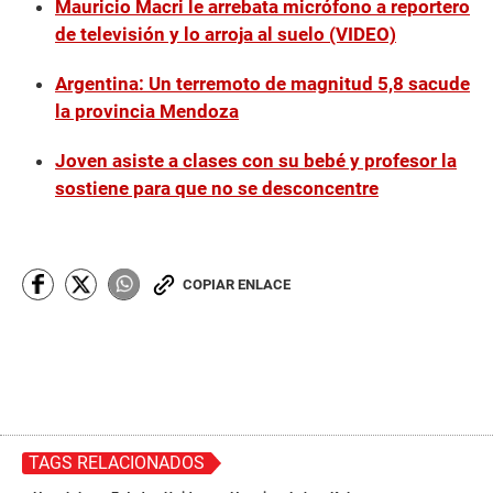
Mauricio Macri le arrebata micrófono a reportero
s
e
de televisión y lo arroja al suelo (VIDEO)
c
o
Argentina: Un terremoto de magnitud 5,8 sacude
n
d
la provincia Mendoza
s
Joven asiste a clases con su bebé y profesor la
sostiene para que no se desconcentre
COPIAR ENLACE
TAGS RELACIONADOS