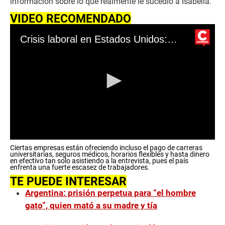
información sobre lo que realmente le sucedió a Isabella.
VIDEO RECOMENDADO
Crisis laboral en Estados Unidos: ¿Por qué las empresas buscan desesperados nuevos trabajadores?
0
Ciertas empresas están ofreciendo incluso el pago de carreras
s
universitarias, seguros médicos, horarios flexibles y hasta dinero
e
en efectivo tan solo asistiendo a la entrevista, pues el país
c
enfrenta una fuerte escasez de trabajadores.
o
TE PUEDE INTERESAR
n
d
Argentina: prisión perpetua para “el hombre
s
gato”, quien mató a su madre y tía
o
f
0