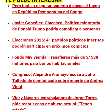
TE PUEDE INTERESAR
Perú insta a respetar acuerdo de cese al fuego
en República Democrática del Congo
Javier González-Olaechea: Política migratoria
de Donald Trump podría complicar a peruanos
Elecciones 2026: 41 partidos políticos inscritos
podrán participar en próximos comicios
Fondo Mivivienda: Transfieren más de S/ 538
millones para bonos habitacionales
Congreso: Alejandra Aramayo acusa a Julio
Talledo de comunicado sobre muerte de Andrea
Vidal
Vicky Navarro, extrabajadora de Jorge Torres
pide reabrir caso de abuso sexual: “Tengo