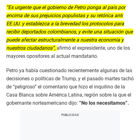
“Es urgente que el gobierno de Petro ponga al país por
encima de sus prejuicios populistas y su retórica anti
EE.UU. y establezca a la brevedad los protocolos para
recibir deportados colombianos, y evite una situación que
puede afectar estructuralmente a nuestra economía y
nuestros ciudadanos”,
afirmó el expresidente, uno de los
mayores opositores al actual mandatario.
Petro ya había cuestionado recientemente algunas de las
decisiones o políticas de Trump, y el pasado martes tachó
de “peligroso” el comentario que hizo el inquilino de la
Casa Blanca sobre América Latina, región sobre la que el
gobernante norteamericano dijo:
“No los necesitamos”.