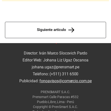
Siguiente artículo
Director: Iván Marco Slocovich Pardo
Editor Web: Johana Liz Ugaz Oscanoa
johana.ugaz@prensmart.pe
Teléfono: (+511) 311 6500
Publicidad:
fonoavisos@comercio.com.pe
PRENSMART S.A.C.
Prensmart Calle Paracas #532
Pueblo Libre, Lima - Perú
Copyright © PrenSmart S.A.C.