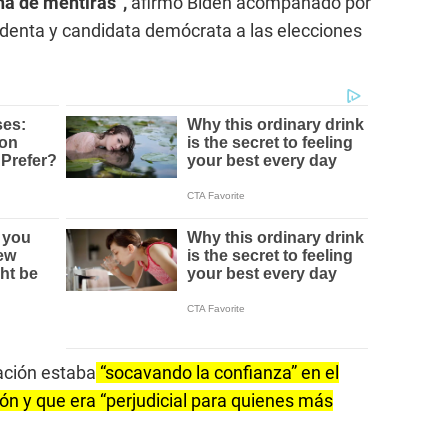
ha de mentiras”,
afirmó Biden acompañado por
identa y candidata demócrata a las elecciones
ación estaba
“socavando la confianza” en el
ón y que era “perjudicial para quienes más