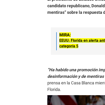
candidato republicano, Donald
mentiras” sobre la respuesta d
MIRA:
EEUU: Florida en alerta an
categoría 5
“Ha habido una promoción impr
desinformación y de mentiras
prensa en la Casa Blanca mient
Florida.