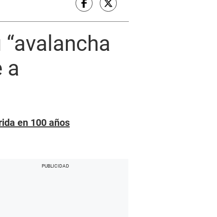
u “avalancha
e a
orida en 100 años