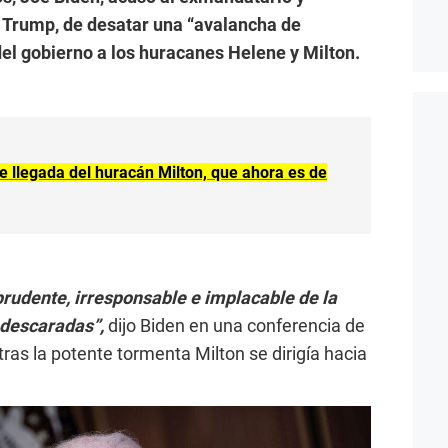
 Trump, de desatar una “avalancha de
el gobierno a los huracanes Helene y Milton.
te llegada del huracán Milton, que ahora es de
udente, irresponsable e implacable de la
 descaradas”,
dijo Biden en una conferencia de
ras la potente tormenta Milton se dirigía hacia