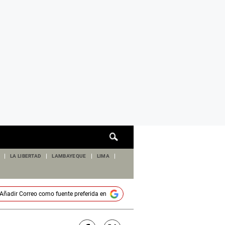
Cuadro
de
búsqueda
LA LIBERTAD
LAMBAYEQUE
LIMA
Añadir
Correo
como fuente preferida en