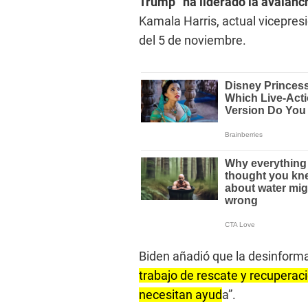
Trump “ha liderado la avalanc
Kamala Harris, actual vicepres
del 5 de noviembre.
Biden añadió que la desinform
trabajo de rescate y recuperaci
necesitan ayud
a”.