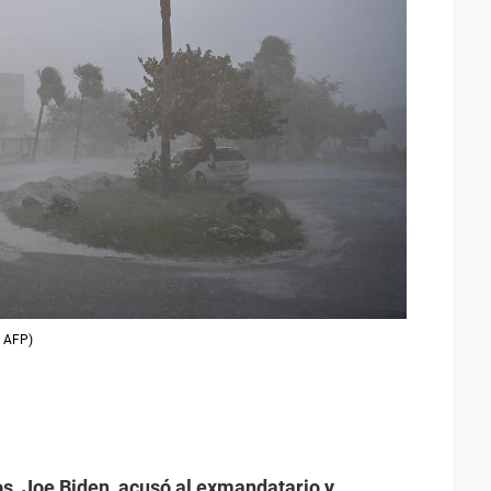
 AFP)
os, Joe Biden, acusó al exmandatario y