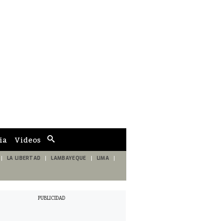
ia
Videos
Cuadro
de
búsqueda
LA LIBERTAD
LAMBAYEQUE
LIMA