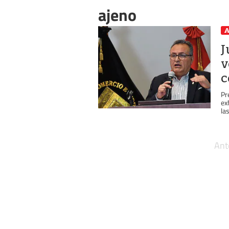
ajeno
A
J
v
c
Pr
ex
la
Ant