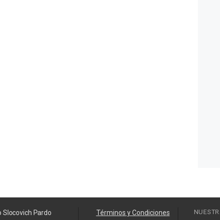
NUESTR
o Slocovich Pardo
Términos y Condiciones