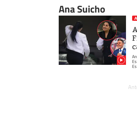
Ana Suicho
A
A
F
c
An
Es
Esp
Ant