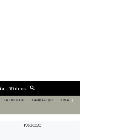
ia
Videos
Cuadro
de
búsqueda
LA LIBERTAD
LAMBAYEQUE
LIMA