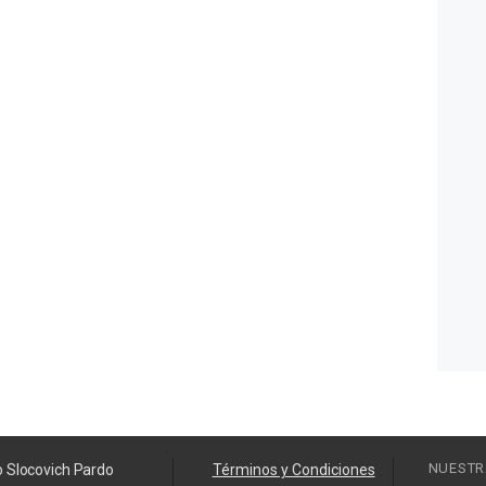
NUESTR
o Slocovich Pardo
Términos y Condiciones