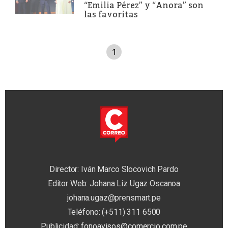
“Emilia Pérez” y “Anora” son
las favoritas
1
Director: Iván Marco Slocovich Pardo
Editor Web: Johana Liz Ugaz Oscanoa
johana.ugaz@prensmart.pe
Teléfono: (+511) 311 6500
Publicidad:
fonoavisos@comercio.com.pe