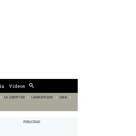
ia
Videos
Cuadro
de
búsqueda
LA LIBERTAD
LAMBAYEQUE
LIMA