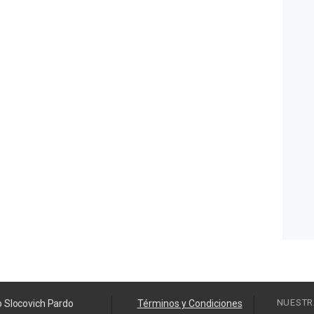
NUESTR
o Slocovich Pardo
Términos y Condiciones