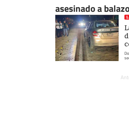
asesinado a balaz
L
L
d
c
Do
se
Ant