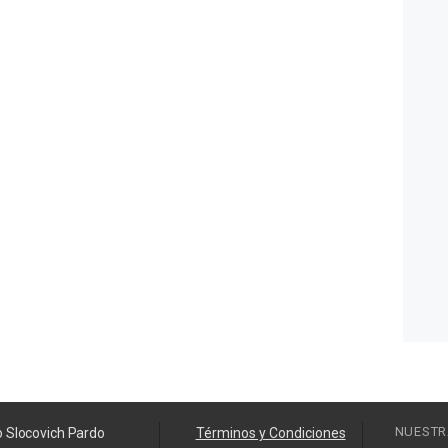
NUESTR
o Slocovich Pardo
Términos y Condiciones