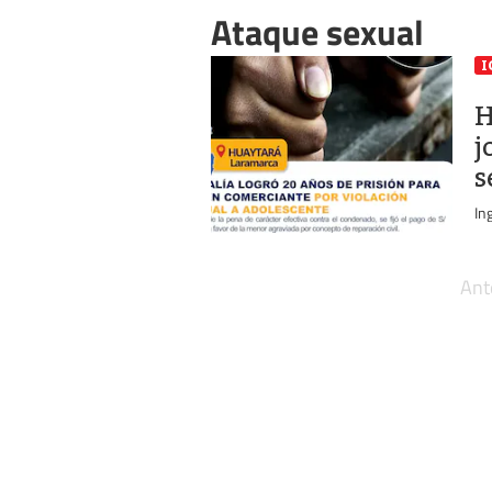
Ataque sexual
I
H
j
s
In
Ant