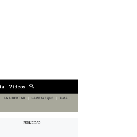
ia
Videos
Cuadro
de
búsqueda
LA LIBERTAD
LAMBAYEQUE
LIMA