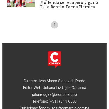
Mollendo se recuperó y ganó
2-1 a Bentín Tacna Heroica
1
Director: Iván Marco Slocovich Pardo
Editor Web: Johana Liz Ugaz Oscanoa
johana.ugaz@prensmart.pe
Teléfono: (+511) 311 6500
Publicidad:
fonoavisos@comercio.com.pe