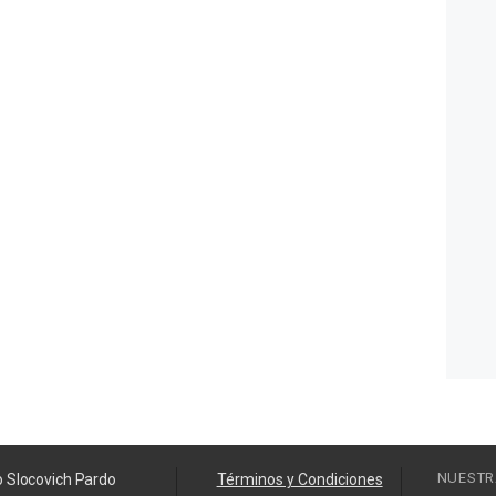
NUESTR
o Slocovich Pardo
Términos y Condiciones