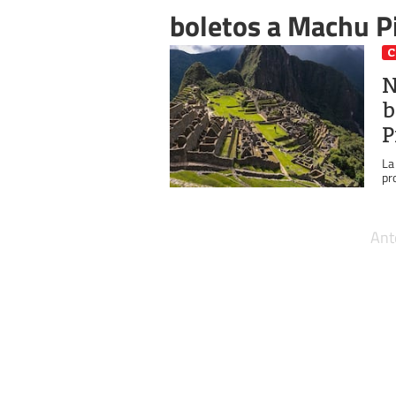
boletos a Machu P
C
N
b
P
La
pr
Ant