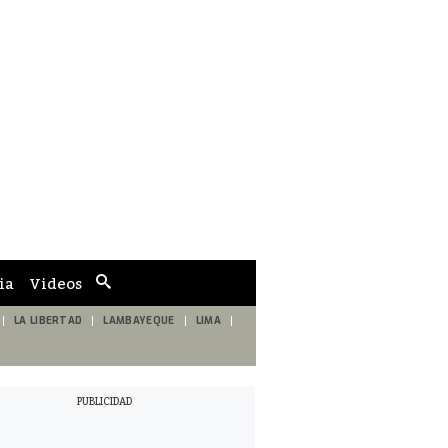
ia
Videos
Cuadro
de
búsqueda
LA LIBERTAD
LAMBAYEQUE
LIMA