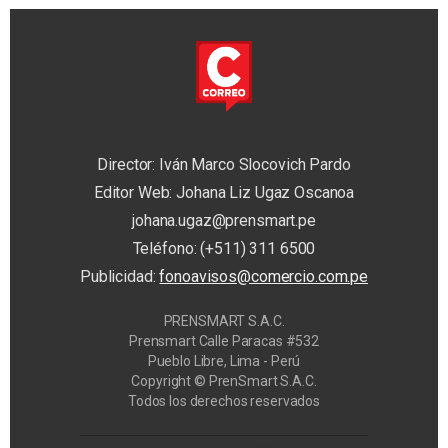
Director: Iván Marco Slocovich Pardo
Editor Web: Johana Liz Ugaz Oscanoa
johana.ugaz@prensmart.pe
Teléfono: (+511) 311 6500
Publicidad:
fonoavisos@comercio.com.pe
PRENSMART S.A.C.
Prensmart Calle Paracas #532
Pueblo Libre, Lima - Perú
Copyright © PrenSmart S.A.C.
Todos los derechos reservados
Privacy Manager