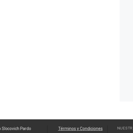
NUESTR
o Slocovich Pardo
Términos y Condiciones