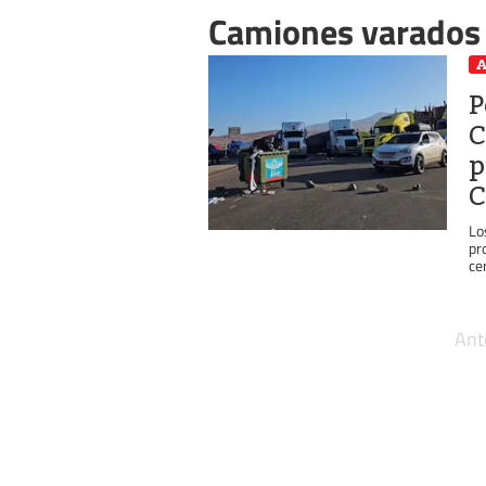
Camiones varados
A
P
C
p
C
Lo
pr
ce
Ant