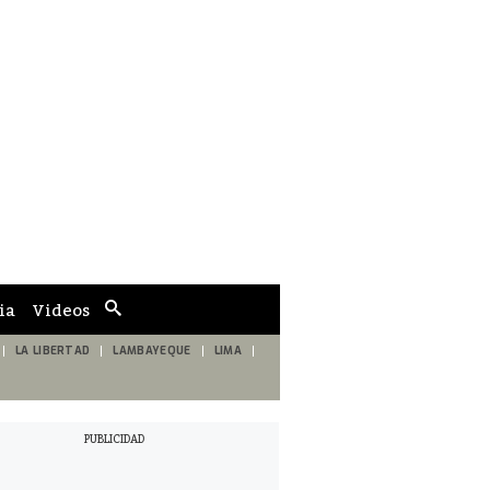
ia
Videos
Cuadro
de
búsqueda
LA LIBERTAD
LAMBAYEQUE
LIMA