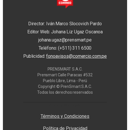
Director: Iván Marco Slocovich Pardo
Editor Web: Johana Liz Ugaz Oscanoa
johana.ugaz@prensmart.pe
Teléfono: (+511) 311 6500
Publicidad:
fonoavisos@comercio.com.pe
PRENSMART S.A.C.
Prensmart Calle Paracas #532
Pueblo Libre, Lima - Perú
Copyright © PrenSmart S.A.C.
Todos los derechos reservados
Privacy Manager
Términos y Condiciones
Política de Privacidad