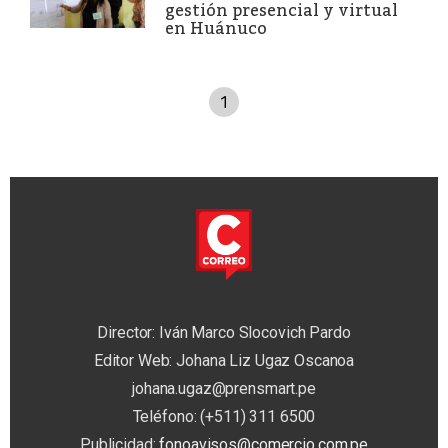
gestión presencial y virtual
en Huánuco
1
Director: Iván Marco Slocovich Pardo
Editor Web: Johana Liz Ugaz Oscanoa
johana.ugaz@prensmart.pe
Teléfono: (+511) 311 6500
Publicidad:
fonoavisos@comercio.com.pe