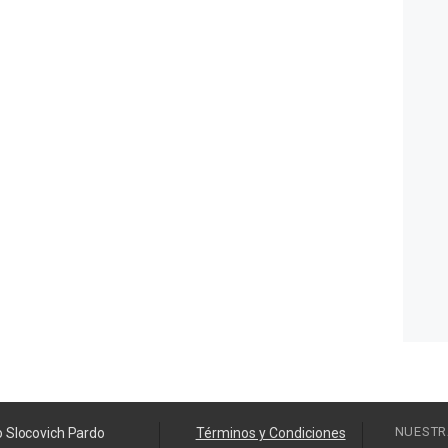
NUESTR
o Slocovich Pardo
Términos y Condiciones