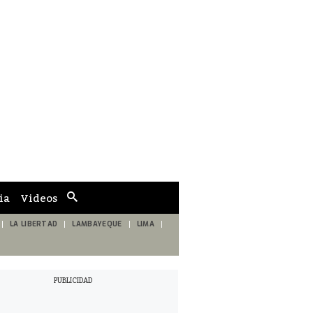
ia
Videos
Cuadro
de
búsqueda
LA LIBERTAD
LAMBAYEQUE
LIMA