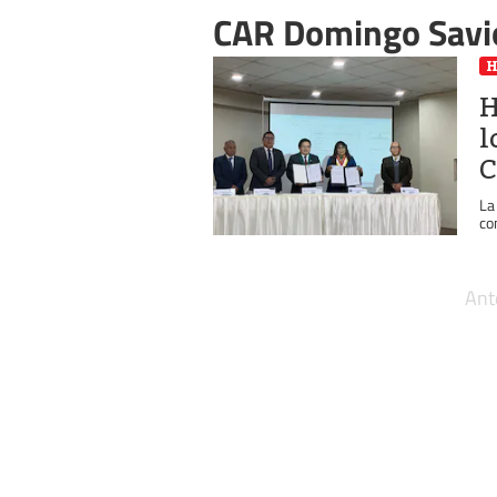
CAR Domingo Savi
H
l
C
La
co
Ant