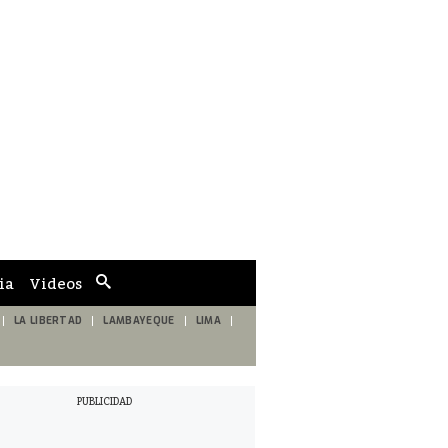
ia
Videos
Cuadro
de
búsqueda
LA LIBERTAD
LAMBAYEQUE
LIMA