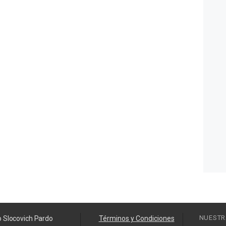
NUESTR
o Slocovich Pardo
Términos y Condiciones