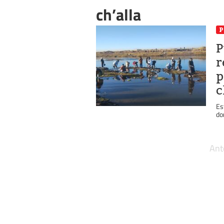
ch’alla
P
r
p
c
Es
do
Ant