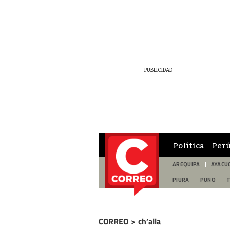
Política
Per
AREQUIPA
AYACU
PIURA
PUNO
CORREO
>
ch’alla