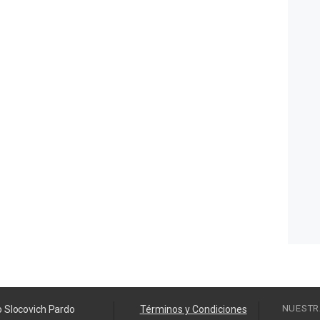
NUESTR
o Slocovich Pardo
Términos y Condiciones