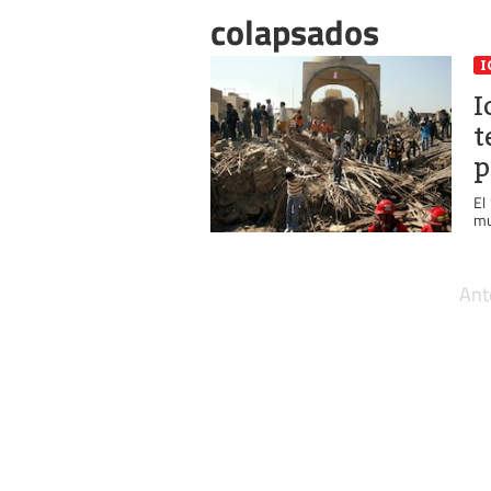
colapsados
I
I
t
p
El
mu
Ant