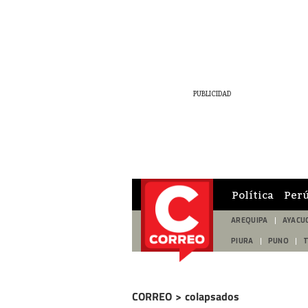
Política
Per
AREQUIPA
AYACU
PIURA
PUNO
CORREO
>
colapsados