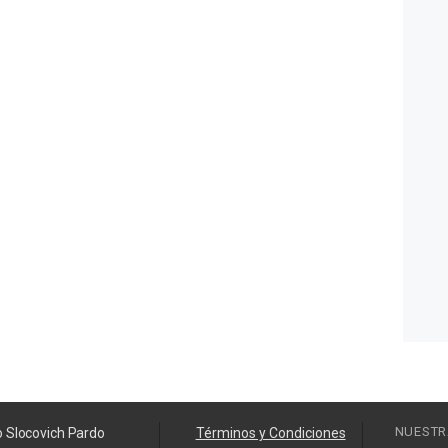
NUESTR
o Slocovich Pardo
Términos y Condiciones