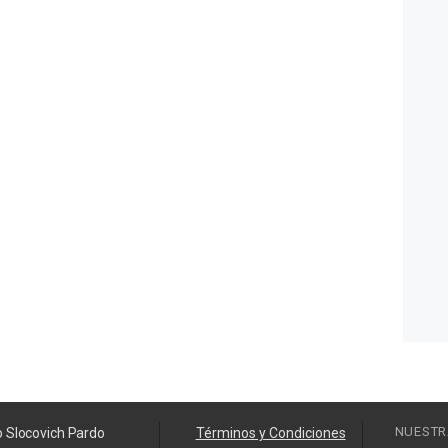
NUESTR
o Slocovich Pardo
Términos y Condiciones