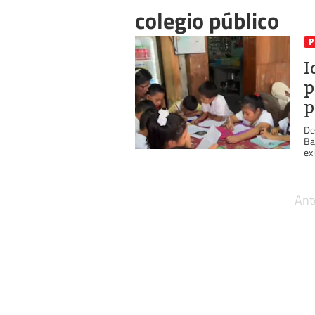
colegio público
P
I
p
p
De
Ba
ex
Ant