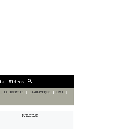
ia
Videos
Cuadro
de
búsqueda
LA LIBERTAD
LAMBAYEQUE
LIMA