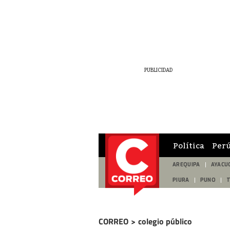
Política
Per
AREQUIPA
AYACU
PIURA
PUNO
CORREO
>
colegio público