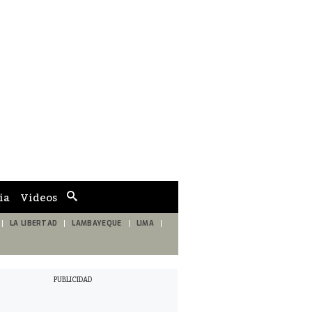
ia
Videos
Cuadro
de
búsqueda
LA LIBERTAD
LAMBAYEQUE
LIMA