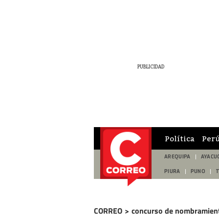
Política
Per
AREQUIPA
AYACU
PIURA
PUNO
CORREO
>
concurso de nombramien