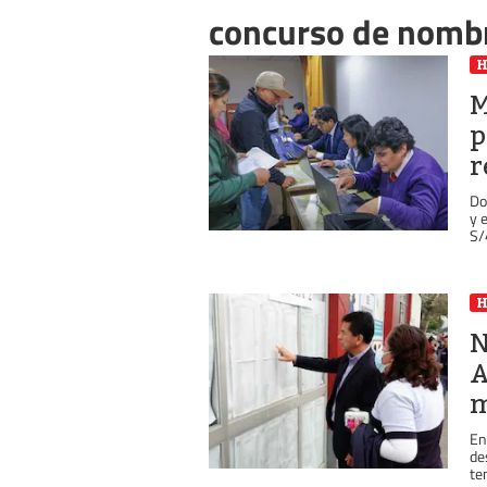
concurso de nomb
M
p
r
Do
y 
S/
N
A
m
En
de
te