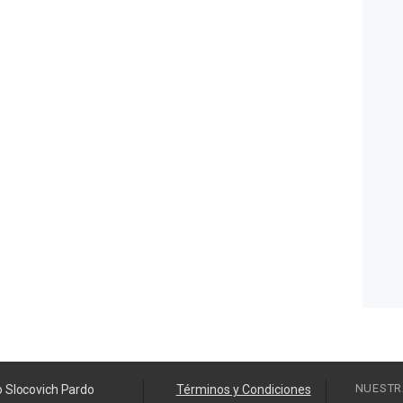
NUESTR
o Slocovich Pardo
Términos y Condiciones