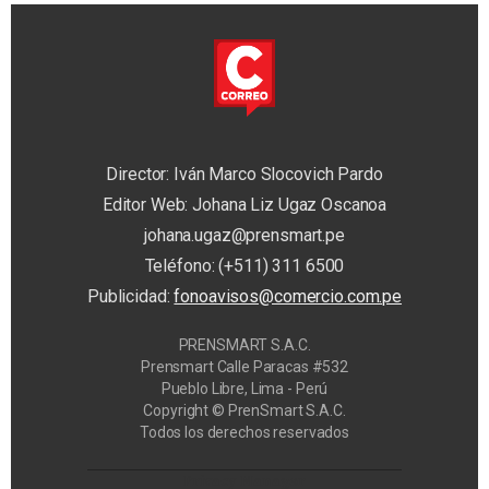
Director: Iván Marco Slocovich Pardo
Editor Web: Johana Liz Ugaz Oscanoa
johana.ugaz@prensmart.pe
Teléfono: (+511) 311 6500
Publicidad:
fonoavisos@comercio.com.pe
PRENSMART S.A.C.
Prensmart Calle Paracas #532
Pueblo Libre, Lima - Perú
Copyright © PrenSmart S.A.C.
Todos los derechos reservados
Privacy Manager