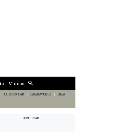
ia
Videos
Cuadro
de
búsqueda
LA LIBERTAD
LAMBAYEQUE
LIMA