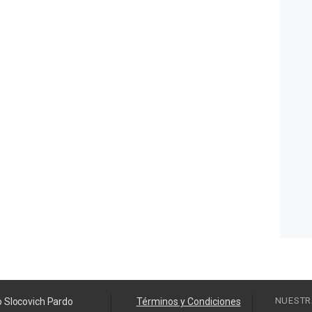
NUESTR
o Slocovich Pardo
Términos y Condiciones