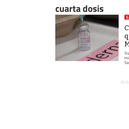
cuarta dosis
L
C
q
M
Tr
mi
Sal
Ant